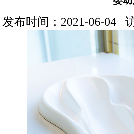
婴幼
发布时间：2021-06-04